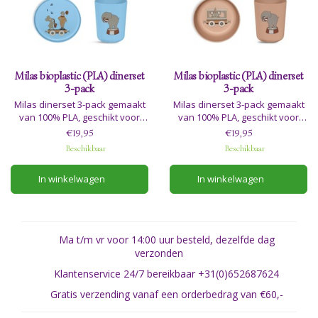
Milas bioplastic (PLA) dinerset
Milas bioplastic (PLA) dinerset
3-pack
3-pack
Milas dinerset 3-pack gemaakt
Milas dinerset 3-pack gemaakt
van 100% PLA, geschikt voor
van 100% PLA, geschikt voor
levensmiddelen en
levensmiddelen en
€19,95
€19,95
vaatwasmachinebestendig.
vaatwasmachinebestendig.
Beschikbaar
Beschikbaar
Verdraagt geen verhitting of
Verdraagt geen verhitting of
In winkelwagen
In winkelwagen
contact met voedsel boven
contact met voedsel boven
70°C en is tevens niet geschikt
70°C en is tevens niet geschikt
voor de magnetron.
voor de magnetron.
Ma t/m vr voor 14:00 uur besteld, dezelfde dag
verzonden
Klantenservice 24/7 bereikbaar +31(0)652687624
Gratis verzending vanaf een orderbedrag van €60,-