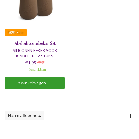
50%
Sale
Abel silicone beker 2st
SILICONEN BEKER VOOR
KINDEREN - 2 STUKS
€4,95
€9,95
De Abel siliconen beker is
Beschikbaar
ontworpen zodat kinderen de
beker gemakkelijk zelf kunnen
In winkelwagen
vasthouden.
Naam aflopend
1