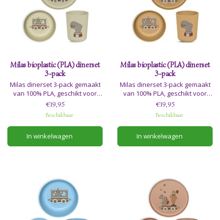
Milas bioplastic (PLA) dinerset
Milas bioplastic (PLA) dinerset
3-pack
3-pack
Milas dinerset 3-pack gemaakt
Milas dinerset 3-pack gemaakt
van 100% PLA, geschikt voor
van 100% PLA, geschikt voor
levensmiddelen en
levensmiddelen en
€19,95
€19,95
vaatwasmachinebestendig.
vaatwasmachinebestendig.
Beschikbaar
Beschikbaar
Verdraagt geen verhitting of
Verdraagt geen verhitting of
In winkelwagen
In winkelwagen
contact met voedsel boven
contact met voedsel boven
70°C en is tevens niet geschikt
70°C en is tevens niet geschikt
voor de magnetron.
voor de magnetron.