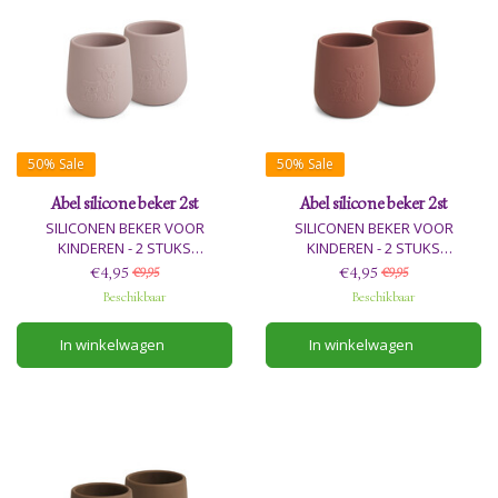
50%
Sale
50%
Sale
Abel silicone beker 2st
Abel silicone beker 2st
SILICONEN BEKER VOOR
SILICONEN BEKER VOOR
KINDEREN - 2 STUKS
KINDEREN - 2 STUKS
€4,95
€4,95
€9,95
€9,95
De Abel siliconen beker is
De Abel siliconen beker is
Beschikbaar
Beschikbaar
ontworpen zodat kinderen de
ontworpen zodat kinderen de
beker gemakkelijk zelf kunnen
beker gemakkelijk zelf kunnen
In winkelwagen
In winkelwagen
vasthouden.
vasthouden.