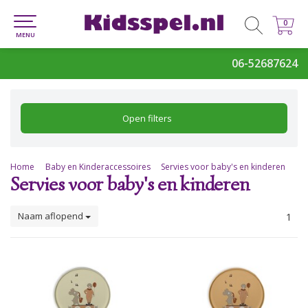
0
0
MENU
06-52687624
Open filters
Home
Baby en Kinderaccessoires
Servies voor baby's en kinderen
Servies voor baby's en kinderen
Naam aflopend
1