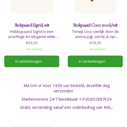
Stokpaard Sigrid, wit
Stokpaard Coco rood/wit
Hobbypaard Sigrid is een
Terwijl Coco sierlijk door de
prachtige en elegante witte
arena jogt, zet hij al zijn
schoonheid, ontworpen met
talenten in, met zowel elegantie
€65,95
€79,95
minutieuze aandacht voor
als precisie. Met opvallende
Beschikbaar
Beschikbaar
detail om de essentie van een
rood-witte aftekeningen en
echt paard vast te leggen.
felrode nylon manen is Coco
In winkelwagen
In winkelwagen
het perfecte hobbypaard voor
iedereen die gepassioneerd is
door western riding.
Ma t/m vr voor 14:00 uur besteld, dezelfde dag
verzonden
Klantenservice 24/7 bereikbaar +31(0)652687624
Gratis verzending vanaf een orderbedrag van €60,-