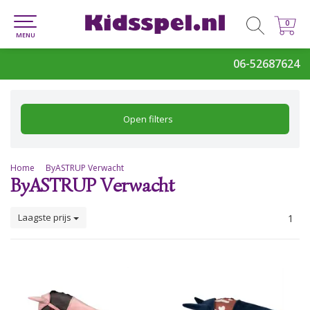
0
0
MENU
06-52687624
Open filters
Home
ByASTRUP Verwacht
ByASTRUP Verwacht
Laagste prijs
1