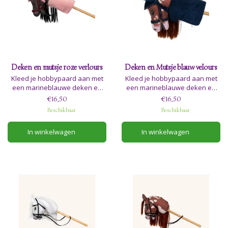
Deken en mutsje roze verlours
Deken en Mutsje blauw velours
Kleed je hobbypaard aan met
Kleed je hobbypaard aan met
een marineblauwe deken en
een marineblauwe deken en
een knus mutsje, en geniet van
een knus mutsje, en geniet van
€16,50
€16,50
hoe ze hem zowel warm als
hoe ze hem zowel warm als
Beschikbaar
Beschikbaar
stijlvol houden, of hij nu buiten
stijlvol houden, of hij nu buiten
in de tuin staat of veilig
in de tuin staat of veilig
In winkelwagen
In winkelwagen
opgeborgen in zijn stal of
opgeborgen in zijn stal of
hobbybox.
hobbybox.