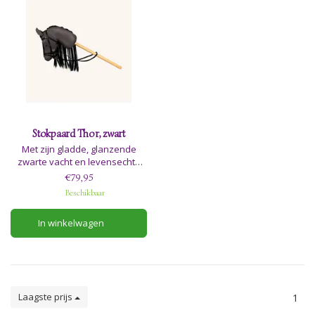
Stokpaard Thor, zwart
Met zijn gladde, glanzende
zwarte vacht en levensechte
zwarte nylon manen,
€79,95
galoppeert Thor moeiteloos
Beschikbaar
door het veld en betovert hij
elke andere
In winkelwagen
hobbypaardenliefhebber in de
buurt met zijn sierlijke
bewegingen en
indrukwekkende verschijning.
Laagste prijs
1