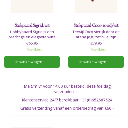
Stokpaard Sigrid, wit
Stokpaard Coco rood/wit
Hobbypaard Sigrid is een
Terwijl Coco sierlijk door de
prachtige en elegante witte
arena jogt, zet hij al zijn
schoonheid, ontworpen met
talenten in, met zowel elegantie
€65,95
€79,95
minutieuze aandacht voor
als precisie. Met opvallende
Beschikbaar
Beschikbaar
detail om de essentie van een
rood-witte aftekeningen en
echt paard vast te leggen.
felrode nylon manen is Coco
In winkelwagen
In winkelwagen
het perfecte hobbypaard voor
iedereen die gepassioneerd is
door western riding.
Ma t/m vr voor 14:00 uur besteld, dezelfde dag
verzonden
Klantenservice 24/7 bereikbaar +31(0)652687624
Gratis verzending vanaf een orderbedrag van €60,-