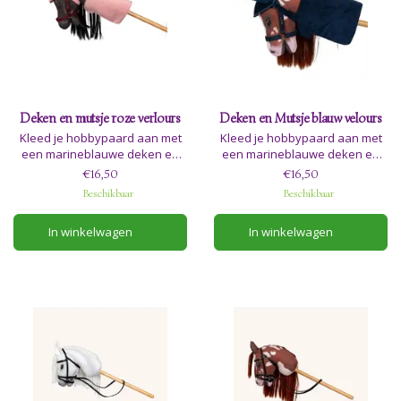
Deken en mutsje roze verlours
Deken en Mutsje blauw velours
Kleed je hobbypaard aan met
Kleed je hobbypaard aan met
een marineblauwe deken en
een marineblauwe deken en
een knus mutsje, en geniet van
een knus mutsje, en geniet van
€16,50
€16,50
hoe ze hem zowel warm als
hoe ze hem zowel warm als
Beschikbaar
Beschikbaar
stijlvol houden, of hij nu buiten
stijlvol houden, of hij nu buiten
in de tuin staat of veilig
in de tuin staat of veilig
In winkelwagen
In winkelwagen
opgeborgen in zijn stal of
opgeborgen in zijn stal of
hobbybox.
hobbybox.