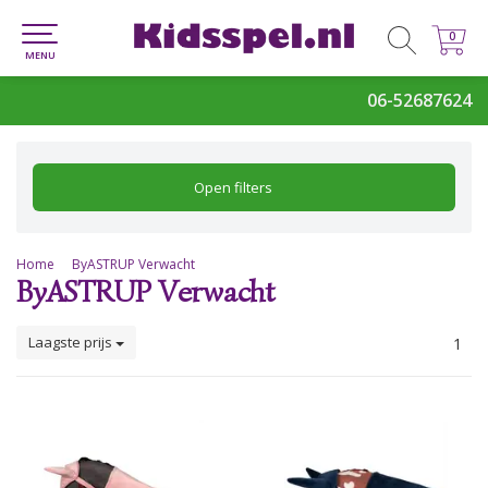
0
0
MENU
06-52687624
Open filters
Home
ByASTRUP Verwacht
ByASTRUP Verwacht
Laagste prijs
1