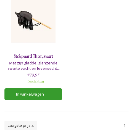
Stokpaard Thor, zwart
Met zijn gladde, glanzende
zwarte vacht en levensechte
zwarte nylon manen,
€79,95
galoppeert Thor moeiteloos
Beschikbaar
door het veld en betovert hij
elke andere
In winkelwagen
hobbypaardenliefhebber in de
buurt met zijn sierlijke
bewegingen en
indrukwekkende verschijning.
Laagste prijs
1