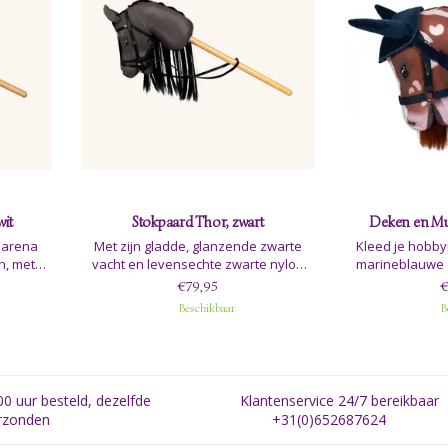
it
Stokpaard Thor, zwart
Deken en Mut
e arena
Met zijn gladde, glanzende zwarte
Kleed je hobb
in, met
vacht en levensechte zwarte nylon
marineblauwe 
e. Met
manen, galoppeert Thor moeiteloos
mutsje, en gen
€79,95
€
eningen
door het veld en betovert hij elke
zowel warm als s
Beschikbaar
B
oco het
andere hobbypaardenliefhebber in
nu buiten in de
edereen
de buurt met zijn sierlijke bewegingen
opgeborgen in zi
western
en indrukwekkende verschijning.
0 uur besteld, dezelfde
Klantenservice 24/7 bereikbaar
rzonden
+31(0)652687624