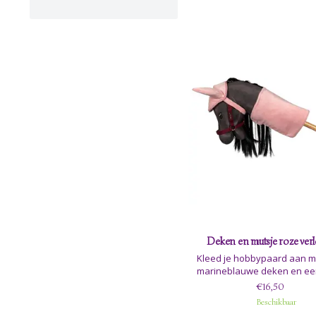
Deken en mutsje roze ver
Kleed je hobbypaard aan m
marineblauwe deken en ee
mutsje, en geniet van hoe 
€16,50
zowel warm als stijlvol houden
Beschikbaar
nu buiten in de tuin staat of