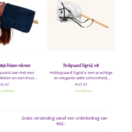
sje blauw velours
Stokpaard Sigrid, wit
ypaard aan met een
Hobbypaard Sigrid is een prachtige
deken en een knus
en elegante witte schoonheid,
iet van hoe ze hem
ontworpen met minutieuze aandacht
16,50
€65,95
tijlvol houden, of hij
voor detail om de essentie van een
eschikbaar
Beschikbaar
 tuin staat of veilig
echt paard vast te leggen.
jn stal of hobbybox.
Gratis verzending vanaf een orderbedrag van
€60,-