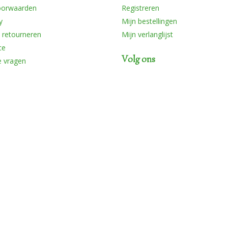
oorwaarden
Registreren
y
Mijn bestellingen
 retourneren
Mijn verlanglijst
ce
Volg ons
e vragen