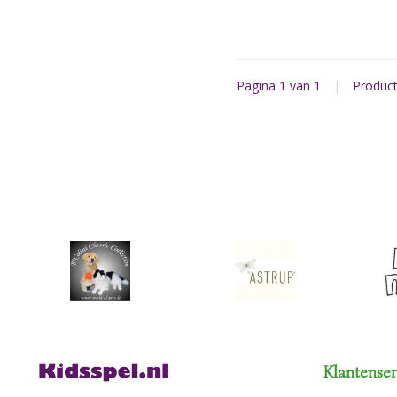
opgeborgen in zijn stal of h
Pagina 1 van 1
|
Produc
Klantenser