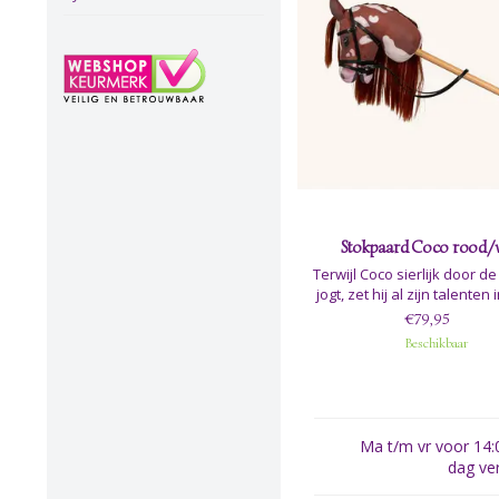
Stokpaard Coco rood/w
Terwijl Coco sierlijk door d
jogt, zet hij al zijn talenten 
zowel elegantie als precisi
€79,95
opvallende rood-witte aftek
Beschikbaar
en felrode nylon manen is C
perfecte hobbypaard voor i
die gepassioneerd is door 
riding.
Ma t/m vr voor 14:0
dag ve