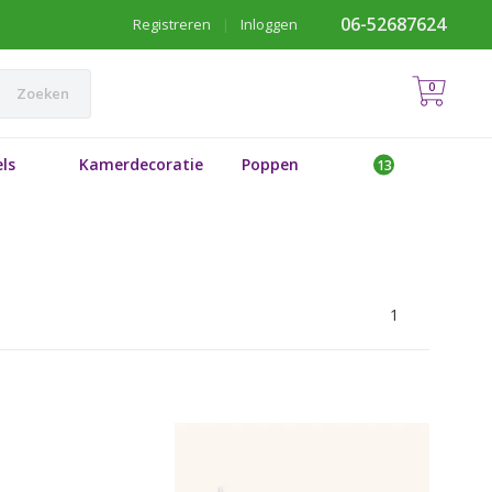
06-52687624
Registreren
|
Inloggen
0
Zoeken
ls
Kamerdecoratie
Poppen
1