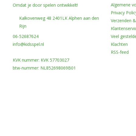
Algemene v
Omdat je door spelen ontwikkelt!
Privacy Polic
Kalkovenweg 48 2401LK Alphen aan den
Verzenden &
Rijn
Klantenservi
06-52687624
Veel gesteld
info@kidsspel.nl
Klachten
RSS-feed
KVK nummer: KVK 57703027
btw-nummer: NL852698069B01