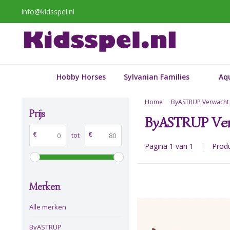
info@kidsspel.nl
Hobby Horses
Sylvanian Families
Aq
Home
ByASTRUP Verwacht
Prijs
ByASTRUP Ve
€
€
tot
Pagina 1 van 1
|
Prod
Merken
Alle merken
ByASTRUP