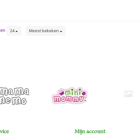
obbybox.
ten
24
Meest bekeken
vice
Mijn account