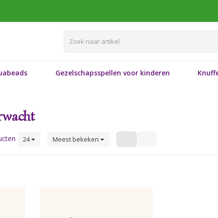
uabeads
Gezelschapsspellen voor kinderen
Knuffe
rwacht
ucten
24
Meest bekeken