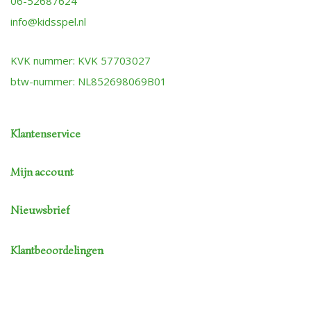
06-52687624
info@kidsspel.nl
KVK nummer: KVK 57703027
btw-nummer: NL852698069B01
Klantenservice
Mijn account
Nieuwsbrief
Klantbeoordelingen