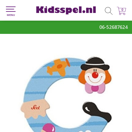
0
0
MENU
06-52687624