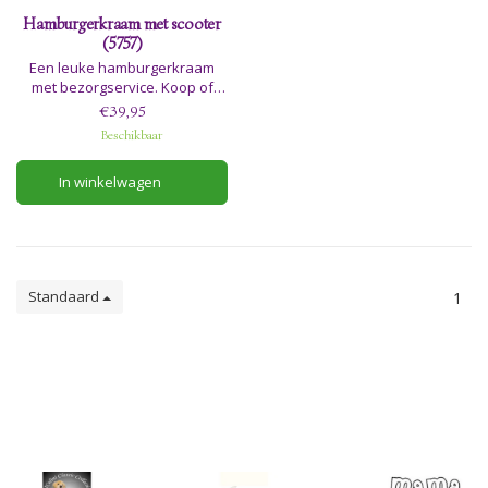
Hamburgerkraam met scooter
(5757)
Een leuke hamburgerkraam
met bezorgservice. Koop of
bestel de heerlijkste
€39,95
hamburgers en geniet ervan.
Beschikbaar
In winkelwagen
Standaard
1