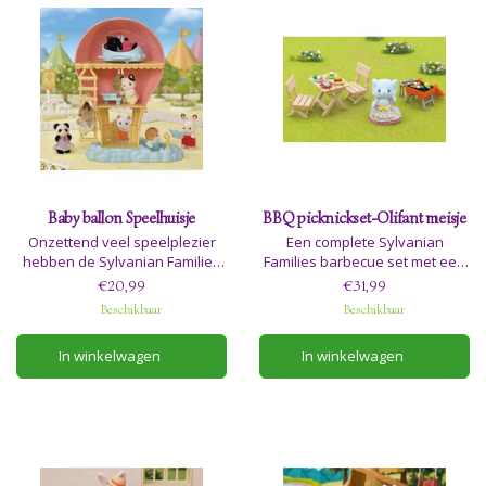
Baby ballon Speelhuisje
BBQ picknickset-Olifant meisje
Onzettend veel speelplezier
Een complete Sylvanian
hebben de Sylvanian Families
Families barbecue set met een
baby's met deze luchtballon
tafel, twee stoelen, barbecue,
€20,99
€31,99
speelset. De set is inclusief
servies, attributen en een lief
Beschikbaar
Beschikbaar
baby Tuxedo kat en een
olifanten meisje. Adviesleeftijd
speelhuisje met accessoires.
3+
In winkelwagen
In winkelwagen
Adviesleeftijd 3+