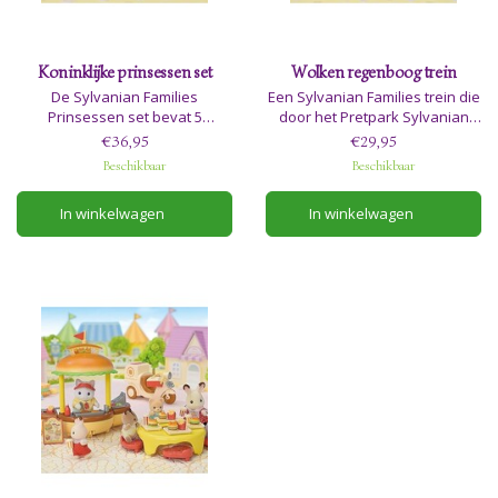
Koninklijke prinsessen set
Wolken regenboog trein
De Sylvanian Families
Een Sylvanian Families trein die
Prinsessen set bevat 5
door het Pretpark Sylvanian
prachtige baby's met luxe
Land rijdt tijdens de Parade. De
€36,95
€29,95
verkleedkleding en accessoires
set bevat een leuke blauwe
Beschikbaar
Beschikbaar
om mee te lopen in de Pretpark
trein met Baby Woestijn vos.
Parade van Sylvanian Land.
In winkelwagen
In winkelwagen