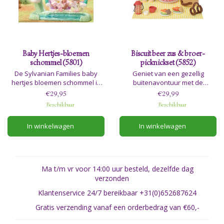
Baby Hertjes-bloemen
Biscuit beer zus & broer-
schommel (5801)
picknickset (5852)
De Sylvanian Families baby
Geniet van een gezellig
hertjes bloemen schommel is
buitenavontuur met de
een speelse toevoeging aan de
Sylvanian Families Biscuit Bear
€29,95
€29,99
(edel)herten Familie (apart
zus & broer, een heerlijke
Beschikbaar
Beschikbaar
verkrijgbaar). Deze
picknickset met Theo Biscuit en
betoverende set bestaat uit
Molly Biscuit, het lieve broertje
In winkelwagen
In winkelwagen
hertenbaby's Nova, Rosé en
en zusje uit de Biscuit Beren-
Baby Aster, allemaal gekleed in
familie.
bijpassende bloemenoutfits.
Ma t/m vr voor 14:00 uur besteld, dezelfde dag
verzonden
Klantenservice 24/7 bereikbaar +31(0)652687624
Gratis verzending vanaf een orderbedrag van €60,-