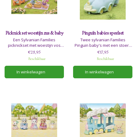
Picknick set woestijn zus & baby
Pinguïn babies speelset
Een Sylvanian Families
Twee sylvanian Families
picknickset met woestijn vos
Pinguin baby's met een stoere
zus en baby. De set bevat een
auto en motorbrillen.
€28,95
€17,95
duwwagen, en alle
Beschikbaar
Beschikbaar
picknickspullen voor een
heerlijke picknick.
In winkelwagen
In winkelwagen