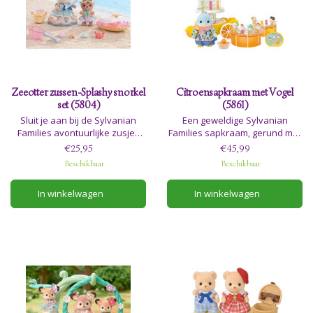
Zeeotter zussen-Splashy snorkel
Citroensapkraam met Vogel
set (5804)
(5861)
Sluit je aan bij de Sylvanian
Een geweldige Sylvanian
Families avontuurlijke zusjes
Families sapkraam, gerund met
ZeeOtter, terwijl ze de kust
liefde door vader vogel.
€25,95
€45,99
verkennen! Deze prachtige set
Beschikbaar
Beschikbaar
zit boordevol accessoires met
een zeethema, voor een leuk
In winkelwagen
In winkelwagen
dagje uit op het strand.