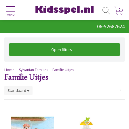
0
0
MENU
06-52687624
Open filters
Home
Sylvanian Families
Familie Uitjes
Familie Uitjes
Standaard
1