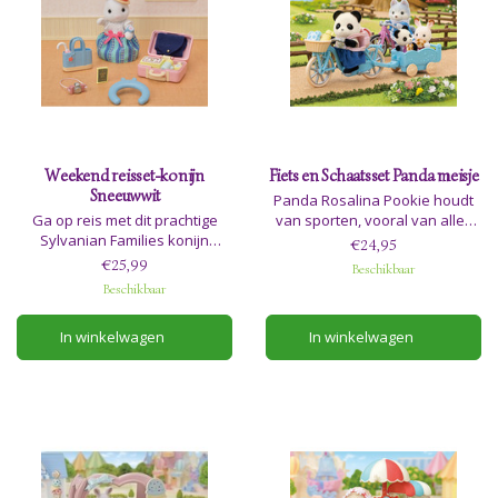
Weekend reisset-konijn
Fiets en Schaatsset Panda meisje
Sneeuwwit
Panda Rosalina Pookie houdt
Ga op reis met dit prachtige
van sporten, vooral van alles
Sylvanian Families konijn
op wielen. Fietsen en skaten
€24,95
Sneeuwwit. De set bestaat uit
zijn twee van haar absolute
€25,99
Beschikbaar
een koffer met inhoud, een
favoriete hobby's, en je zult
Beschikbaar
paraplu, nekkussen, hoed,
haar altijd zien rondsnuffelen
fototoestel en nog meer
op haar fiets of rolschaatsen.
In winkelwagen
In winkelwagen
belangrijke accessoires tijdens
de reis. Adviesleeftijd 3+