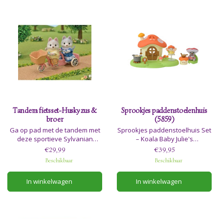
Tandem fietsset-Husky zus &
Sprookjes paddenstoelenhuis
broer
(5859)
Ga op pad met de tandem met
Sprookjes paddenstoelhuis Set
deze sportieve Sylvanian
– Koala Baby Julie's
Families zus en broer Husky.
Bosavontuur
€29,99
€39,95
Adviesleeftijd 3+
Beschikbaar
Beschikbaar
In winkelwagen
In winkelwagen