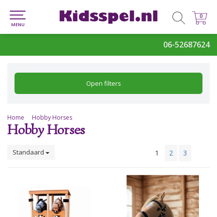
0
0
MENU
06-52687624
Open filters
Home
Hobby Horses
Hobby Horses
Standaard
1
2
3