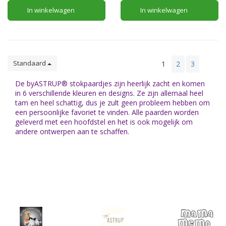
ophaalbrug, torens voor een
In winkelwagen
In winkelwagen
goed zicht op het landschap en
Kinderen zijn gefascineerd
een gracht met water.
door de gevaren van vuur -
dieren rennen instinctief weg
In de loop der jaren hebben
voor vuur.
veel kinderen
Standaard
1
2
3
De byASTRUP® stokpaardjes zijn heerlijk zacht en komen
in 6 verschillende kleuren en designs. Ze zijn allemaal heel
tam en heel schattig, dus je zult geen probleem hebben om
een ​​persoonlijke favoriet te vinden. Alle paarden worden
geleverd met een hoofdstel en het is ook mogelijk om
andere ontwerpen aan te schaffen.