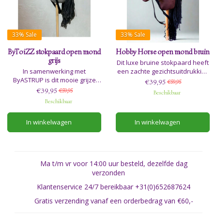
33%
Sale
33%
Sale
ByToiZZ stokpaard open mond
Hobby Horse open mond bruin
grijs
Dit luxe bruine stokpaard heeft
In samenwerking met
een zachte gezichtsuitdrukking
ByASTRUP is dit mooie grijze
en gaat graag op pad. Het
€39,95
€59,95
stokpaard gemaakt. Dit luxe
paard wordt geleverd met een
€39,95
€59,95
Beschikbaar
grijze stokpaard heeft een
staart en een leuke corduroy
Beschikbaar
zachte gezichtsuitdrukking en
rugtas om hem in te vervoeren.
gaat graag op pad. Het paard
In winkelwagen
In winkelwagen
wordt geleverd met een staart
en een leuke corduroy rugtas
om hem in te vervoeren.
Ma t/m vr voor 14:00 uur besteld, dezelfde dag
verzonden
Klantenservice 24/7 bereikbaar +31(0)652687624
Gratis verzending vanaf een orderbedrag van €60,-