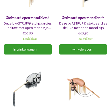
Stokpaard open mond blond
Stokpaard open mond bruin
Deze byASTRUP® stokpaardjes
Deze byASTRUP® stokpaardjes
deluxe met open mond zijn
deluxe met open mond zijn
heerlijk zacht en komen in 3
heerlijk zacht en komen in 3
€65,95
€65,95
verschillende kleuren en
verschillende kleuren en
Beschikbaar
Beschikbaar
designs. Ze zijn allemaal heel
designs. Ze zijn allemaal heel
tam en heel schattig, dus je zult
tam en heel schattig, dus je zult
In winkelwagen
In winkelwagen
geen probleem hebben om een
geen probleem hebben om een
persoonlijke favoriet te vinden.
persoonlijke favoriet te vinden.