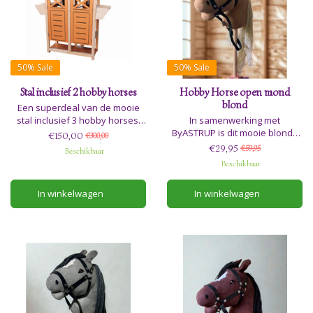
50%
Sale
50%
Sale
Stal inclusief 2 hobby horses
Hobby Horse open mond
blond
Een superdeal van de mooie
stal inclusief 3 hobby horses.
In samenwerking met
Adviesleeftijd 3+
ByASTRUP is dit mooie blonde
€150,00
€300,00
stokpaard gemaakt. Dit luxe
€29,95
€59,95
Beschikbaar
beige stokpaard heeft een
Beschikbaar
zachte gezichtsuitdrukking en
gaat graag op pad. Het paard
In winkelwagen
In winkelwagen
wordt geleverd met een staart
en een leuke corduroy rugtas
om hem in te vervoeren.