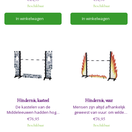
Horses van byASTRUP®.
jongeren om te sporten. De
Beschikbaar
Beschikbaar
Deense Paardensportfederatie
organiseert officiële shows,
In winkelwagen
In winkelwagen
waar mensen kunnen strijden
in verschillende
stokpaarddisciplines.
Hindernis, kasteel
Hindernis, vuur
De kastelen van de
Mensen zijn altijd afhankelijk
Middeleeuwen hadden hoge,
geweest van vuur: om wilde
stevige stenen muren ter
dieren op afstand te houden,
€76,95
€76,95
bescherming tegen vijandelijke
voor warmte en licht, en voor
Beschikbaar
Beschikbaar
aanvallen. Een kasteel had een
kokend water, koken enz.