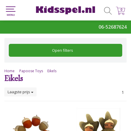
0
0
MENU
06-52687624
Open filters
Home
Papoose Toys
Eikels
Eikels
Laagste prijs
1