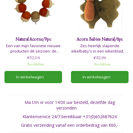
Natural Acorns/9pc
Acorn Babies Natural/6pc
Een van mijn favoriete nieuwe
Zes heerlijk slapende
producten dit seizoen: de
eikelbaby's in een eikenblad. In
prachtige handgesneden
natuurlijke kleuren.
€52,04
€82,96
eikelkappen met drie tinten
Beschikbaar
Beschikbaar
eikels.Dit is een van die
prachtige producten die je
In winkelwagen
In winkelwagen
gewoon wilt hebben!
Ma t/m vr voor 14:00 uur besteld, dezelfde dag
verzonden
Klantenservice 24/7 bereikbaar +31(0)652687624
Gratis verzending vanaf een orderbedrag van €60,-