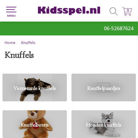
0
0
MENU
06-52687624
Home
Knuffels
Knuffels
Verzwaarde knuffels
Knuffelpaardjes
Knuffelberen
Honden knuffels