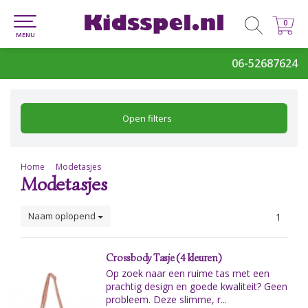
0
0
MENU
06-52687624
Open filters
Home
Modetasjes
Modetasjes
Naam oplopend
1
Crossbody Tasje (4 kleuren)
Op zoek naar een ruime tas met een
prachtig design en goede kwaliteit? Geen
probleem. Deze slimme, r...