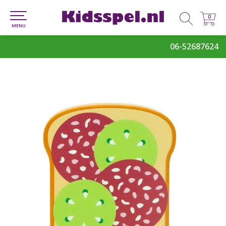
0
0
MENU
06-52687624