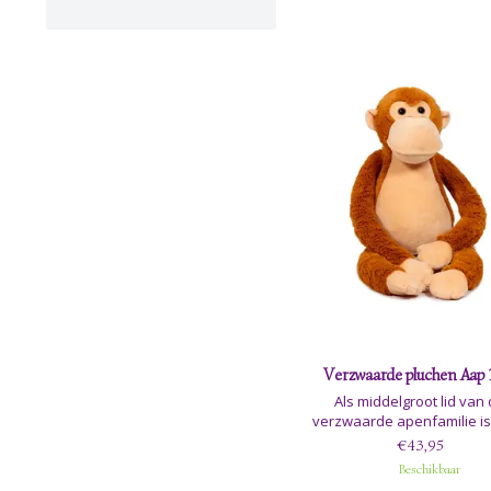
Verzwaarde pluchen Aap 1
Als middelgroot lid van
verzwaarde apenfamilie i
vriendelijke metgezel perfe
€43,95
formaat om kinderen van 
Beschikbaar
leeftijden troostende knuff