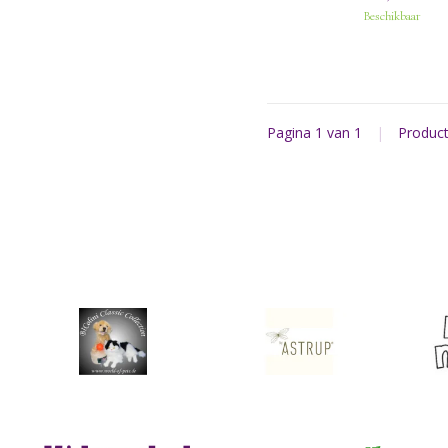
ervaring voor jonge kind
Beschikbaar
Pagina 1 van 1
|
Produc