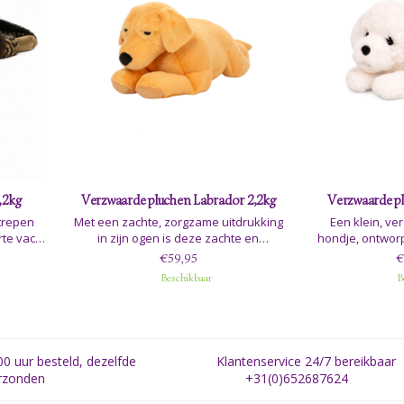
,2kg
Verzwaarde pluchen Labrador 2,2kg
Verzwaarde pl
strepen
Met een zachte, zorgzame uitdrukking
Een klein, v
te vacht
in zijn ogen is deze zachte en
hondje, ontwor
eerde
verzwaarde pluchen hond de
rust. Met een ge
€59,95
€
arde kat
perfecte metgezel voor elk kind dat
ultrazachte, wit
Beschikbaar
B
fort en
behoefte heeft aan troost, rust of een
een vriendelijke 
knuffelvriendje om mee te knuffelen
aantrekkelijke, 
voor het slapengaan.
ki
0 uur besteld, dezelfde
Klantenservice 24/7 bereikbaar
rzonden
+31(0)652687624