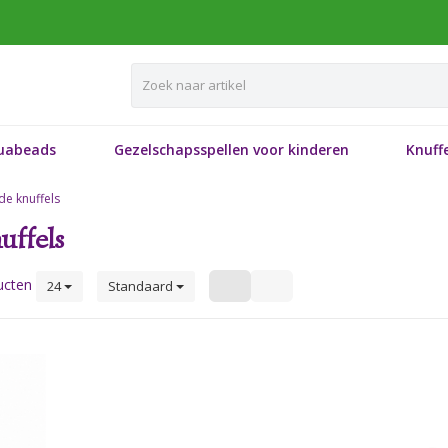
uabeads
Gezelschapsspellen voor kinderen
Knuffe
e knuffels
uffels
ucten
24
Standaard