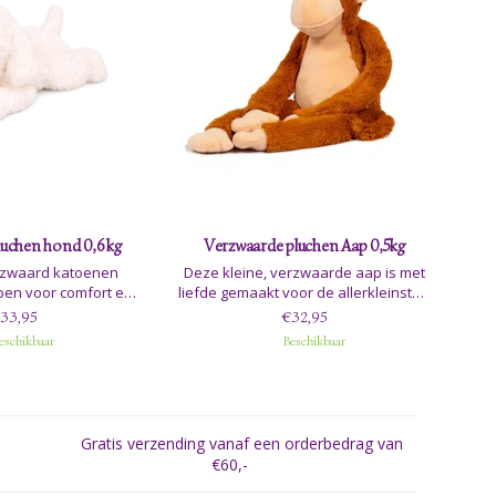
uchen hond 0,6 kg
Verzwaarde pluchen Aap 0,5kg
erzwaard katoenen
Deze kleine, verzwaarde aap is met
pen voor comfort en
liefde gemaakt voor de allerkleinsten
wicht van 0,6 kg, een
die extra comfort en verzorging nodig
33,95
€32,95
te, krullende vacht en
hebben. Met zijn kleine formaat en
eschikbaar
Beschikbaar
uitdrukking is het een
lichte gewicht is hij perfect geschikt
tijdloze metgezel voor
voor peuters en kleuters.
nderen
Gratis verzending vanaf een orderbedrag van
€60,-