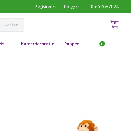
06-52687624
Registreren
|
Inloggen
0
Zoeken
ls
Kamerdecoratie
Poppen
1