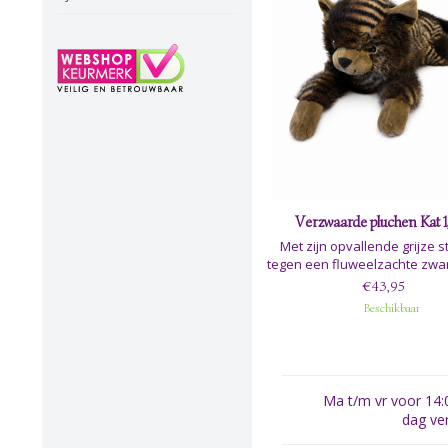
Verzwaarde pluchen Kat 1
Met zijn opvallende grijze 
tegen een fluweelzachte zwar
en levensechte, gedetaill
€43,95
zwarte ogen is deze verzwa
Beschikbaar
ontworpen om kinderen com
rust te bieden.
Ma t/m vr voor 14:0
dag ve