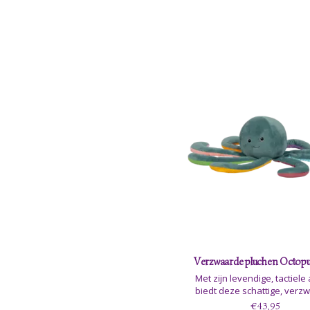
zorgzame ondersteuning te 
Verzwaarde pluchen Octopus
Met zijn levendige, tactiel
biedt deze schattige, verz
octopus een unieke senso
€43,95