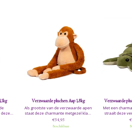
,1kg
Verzwaarde pluchen Aap 1,8kg
Verzwaarde pluc
 de
Als grootste van de verzwaarde apen
Met een charmant
s deze
staat deze charmante metgezel klaar
straalt deze v
ct van
om zijn lange, zorgzame armen en
een warme 
€54,95
€
alle
benen om kinderen te slaan die extra
persoon
Beschikbaar
B
els en
comfort, speciale zorg of gewoon een