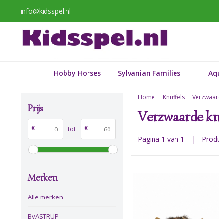
info@kidsspel.nl
Hobby Horses
Sylvanian Families
Aq
Home
Knuffels
Verzwaard
Prijs
Verzwaarde kn
€
€
tot
Pagina 1 van 1
|
Prod
Merken
Alle merken
ByASTRUP