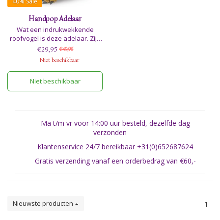
40%
Sale
Handpop Adelaar
Wat een indrukwekkende
roofvogel is deze adelaar. Zijn
snavel en kop kunnen
€29,95
€49,95
bewegen en hij kan naar eigen
Niet beschikbaar
keuze een lieve of een
gevaarlijke adelaar zijn.
Niet beschikbaar
Afmetingen: Lengte: 15cm,
Breedte:17,5cm, Hoogte 42,5cm.
Ma t/m vr voor 14:00 uur besteld, dezelfde dag
verzonden
Klantenservice 24/7 bereikbaar +31(0)652687624
Gratis verzending vanaf een orderbedrag van €60,-
Nieuwste producten
1