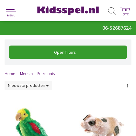
0
0
MENU
06-52687624
Open filters
Home
Merken
Folkmanis
Nieuwste producten
1