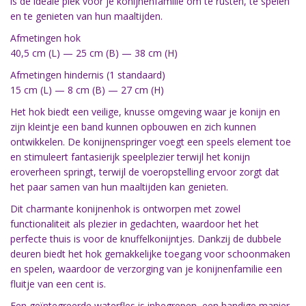
is de ideale plek voor je konijnenfamilie om te rusten, te spelen
en te genieten van hun maaltijden.
Afmetingen hok
40,5 cm (L) — 25 cm (B) — 38 cm (H)
Afmetingen hindernis (1 standaard)
15 cm (L) — 8 cm (B) — 27 cm (H)
Het hok biedt een veilige, knusse omgeving waar je konijn en
zijn kleintje een band kunnen opbouwen en zich kunnen
ontwikkelen. De konijnenspringer voegt een speels element toe
en stimuleert fantasierijk speelplezier terwijl het konijn
eroverheen springt, terwijl de voeropstelling ervoor zorgt dat
het paar samen van hun maaltijden kan genieten.
Dit charmante konijnenhok is ontworpen met zowel
functionaliteit als plezier in gedachten, waardoor het het
perfecte thuis is voor de knuffelkonijntjes. Dankzij de dubbele
deuren biedt het hok gemakkelijke toegang voor schoonmaken
en spelen, waardoor de verzorging van je konijnenfamilie een
fluitje van een cent is.
Een geïntegreerde waterfles is inbegrepen, een handige manier