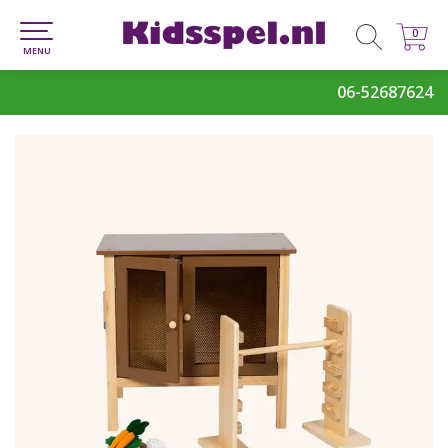
0
0
MENU
06-52687624