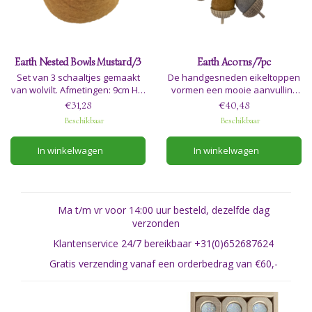
Earth Nested Bowls Mustard/3
Earth Acorns/7pc
Set van 3 schaaltjes gemaakt
De handgesneden eikeltoppen
van wolvilt. Afmetingen: 9cm H x
vormen een mooie aanvulling
17cm D
op de zachte aardetinten van
€31,28
€40,48
de eikels. Een van elk van de 7
Beschikbaar
Beschikbaar
kleuren uit de Earth Range.
In winkelwagen
In winkelwagen
Ma t/m vr voor 14:00 uur besteld, dezelfde dag
verzonden
Klantenservice 24/7 bereikbaar +31(0)652687624
Gratis verzending vanaf een orderbedrag van €60,-