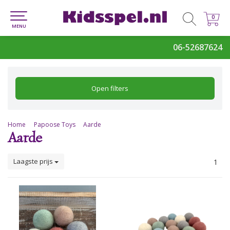
0
0
MENU
06-52687624
Open filters
Home
Papoose Toys
Aarde
Aarde
Laagste prijs
1