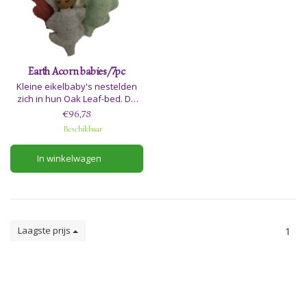
Earth Acorn babies/7pc
Kleine eikelbaby's nestelden
zich in hun Oak Leaf-bed. De
lichaamskleuren komen
€96,78
overeen met de bladkleuren.
Beschikbaar
In winkelwagen
Laagste prijs
1