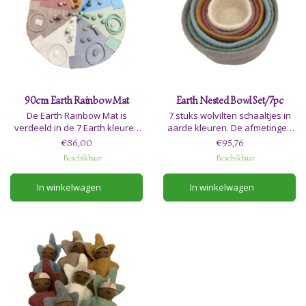
90cm Earth Rainbow Mat
Earth Nested Bowl Set/7pc
De Earth Rainbow Mat is
7 stuks wolvilten schaaltjes in
verdeeld in de 7 Earth kleuren
aarde kleuren. De afmetingen
en elk van onze Earth range
van het grootste schaaltje zijn:
€86,00
€95,76
accessoires zal goed werken
13x20cm
Beschikbaar
Beschikbaar
met deze mat.
Het is ontworpen als een open
In winkelwagen
In winkelwagen
speelmat, het opzetten van
verhalen en game-ontwikkeling
zijn enkele van de
toepassingen.