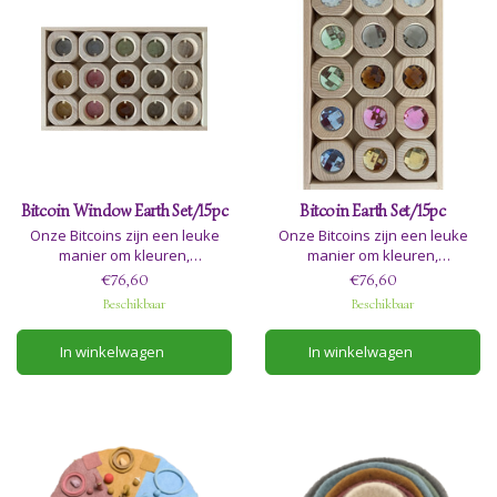
Bitcoin Window Earth Set/15pc
Bitcoin Earth Set/15pc
Onze Bitcoins zijn een leuke
Onze Bitcoins zijn een leuke
manier om kleuren,
manier om kleuren,
sprankelende goedheid en
sprankelende goedheid en
€76,60
€76,60
stapelen te ontdekken; ook als
stapelen te ontdekken; ook als
Beschikbaar
Beschikbaar
stapelblokken met net dat
stapelblokken met net dat
beetje extra.
beetje extra.
In winkelwagen
In winkelwagen