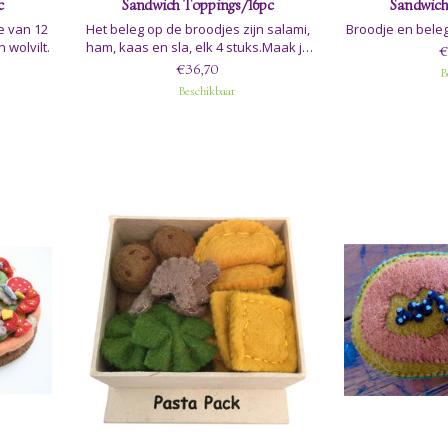
c
Sandwich Toppings/16pc
Sandwich
e van 12
Het beleg op de broodjes zijn salami,
Broodje en bele
 wolvilt.
ham, kaas en sla, elk 4 stuks.Maak je
€
eigen broodje of baguette, zie de
€36,70
B
broodproducten om te combineren:
Beschikbaar
P/P403, P/P403 A, P/P403 B