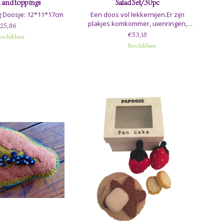
 and toppings
Salad Set/30pc
g Doosje: 12*11*17cm
Een doos vol lekkernijen.Er zijn
plakjes komkommer, uienringen,
25,86
citroen, ei, radijs, garnalen, sla en
€53,18
eschikbaar
meer; alles wat je nodig hebt om een
Beschikbaar
heerlijke salade te maken.
Dit is ook heel goed te combineren
met de broodproducten.