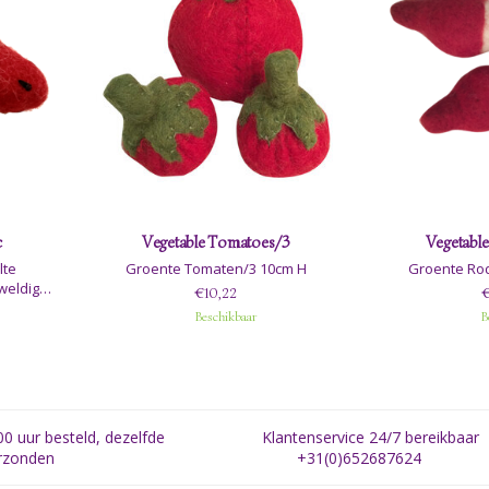
c
Vegetable Tomatoes/3
Vegetable
lte
Groente Tomaten/3 10cm H
Groente Rod
weldige
€10,22
€
timent.
Beschikbaar
B
0 uur besteld, dezelfde
Klantenservice 24/7 bereikbaar
rzonden
+31(0)652687624