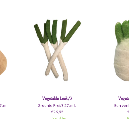
Vegetable Leek/3
Vegeta
 7cm
Groente Prei/3 27cm L
Een ven
€26,82
€
Beschikbaar
B