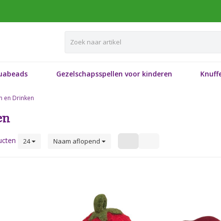
uabeads
Gezelschapsspellen voor kinderen
Knuffe
n en Drinken
en
ucten
24
Naam aflopend