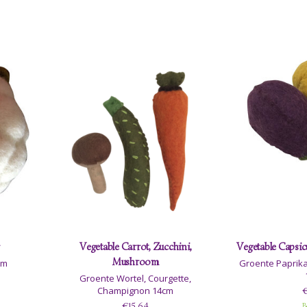
Vegetable Carrot, Zucchini,
Vegetable Capsic
Mushroom
cm
Groente Paprika
Groente Wortel, Courgette,
Champignon 14cm
€
€15,64
B