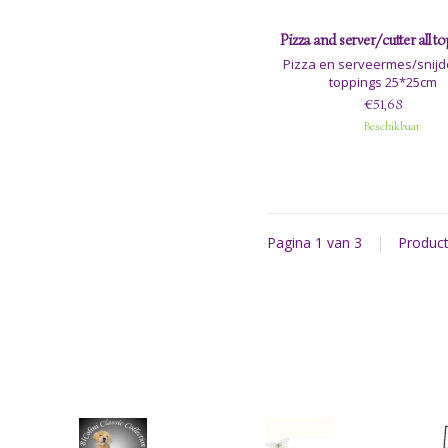
Pizza and server/cutter all t
Pizza en serveermes/snijde
toppings 25*25cm
€51,68
Beschikbaar
Pagina 1 van 3
|
Produc