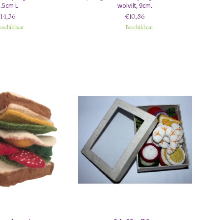
.5cm L
wolvilt, 9cm.
14,36
€10,86
eschikbaar
Beschikbaar