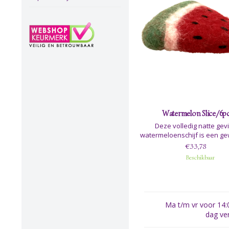
Watermelon Slice/6p
Deze volledig natte gevi
watermeloenschijf is een ge
aanvulling op ons fruitassor
€33,78
Beschikbaar
Ma t/m vr voor 14:0
dag ve