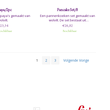
aya/2pc
Pancake Set/8
apaya's gemaakt van
Een pannenkoeken set gemaakt van
olvilt.
wolvilt. De set bestaat uit
pannenkoeken en heerlijk beleg en
23,34
€26,82
wordt geleverd in een leuk doosje.
eschikbaar
Beschikbaar
1
2
3
Volgende Vorige