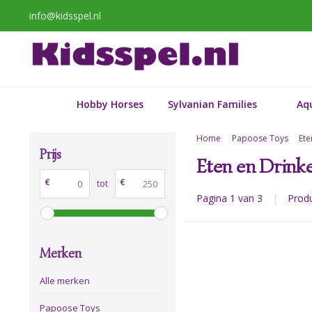
info@kidsspel.nl
Hobby Horses
Sylvanian Families
Aq
Home
Papoose Toys
Ete
Prijs
Eten en Drink
€
€
tot
Pagina 1 van 3
|
Prod
Merken
Alle merken
Papoose Toys