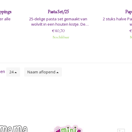
oppings
Pasta Set/25
Pap
r alle
25-delige pasta set gemaakt van
2 stuks halve P
wolvilt in een houten kistje. De
w
afmetingen van het kistje zijn:
€40,70
€
14x12x8cm
Beschikbaar
B
ten
24
Naam aflopend