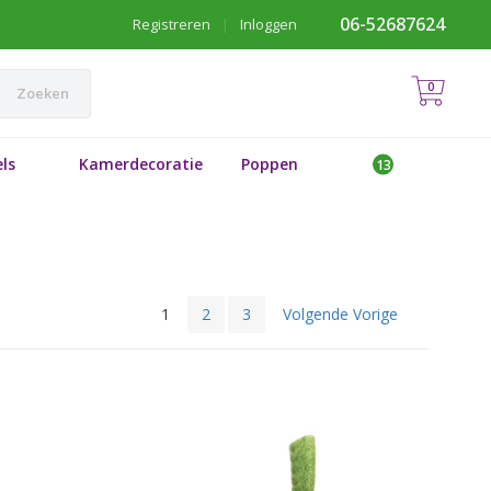
06-52687624
Registreren
|
Inloggen
0
Zoeken
ls
Kamerdecoratie
Poppen
1
2
3
Volgende Vorige