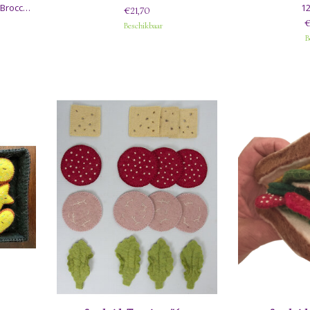
Broccoli
12
€21,70
€
Beschikbaar
B