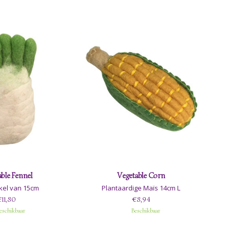
ble Fennel
Vegetable Corn
kel van 15cm
Plantaardige Maïs 14cm L
11,80
€8,94
eschikbaar
Beschikbaar