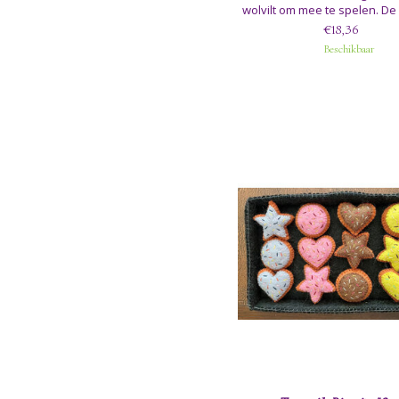
wolvilt om mee te spelen. De 
is 10cm hoog.
€18,36
Beschikbaar