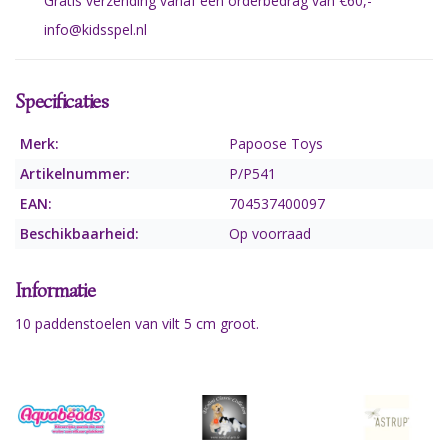
Gratis verzending vanaf een orderbedrag van €60,-
info@kidsspel.nl
Specificaties
Merk:
Papoose Toys
Artikelnummer:
P/P541
EAN:
704537400097
Beschikbaarheid:
Op voorraad
Informatie
10 paddenstoelen van vilt 5 cm groot.