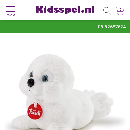
0
0
MENU
06-52687624