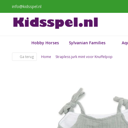
info@kidsspel.nl
Hobby Horses
Sylvanian Families
Aq
Ga terug
Home
Strapless jurk mint voor Knuffelpop