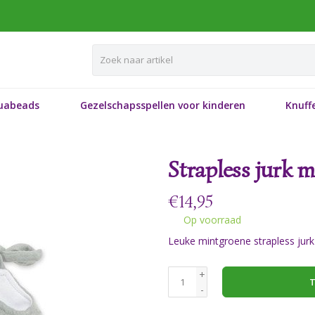
uabeads
Gezelschapsspellen voor kinderen
Knuffe
Strapless jurk 
€
14,95
Op voorraad
Leuke mintgroene strapless jurk
+
T
-