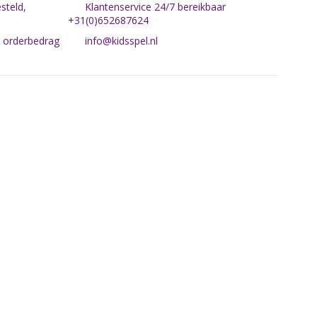
steld,
Klantenservice 24/7 bereikbaar
+31(0)652687624
n orderbedrag
info@kidsspel.nl