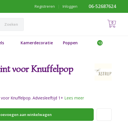
06-52687624
Registreren
|
Inloggen
0
Zoeken
ls
Kamerdecoratie
Poppen
mint voor Knuffelpop
 voor Knuffelpop. Adviesleeftijd 1+
Lees meer
oevoegen aan winkelwagen