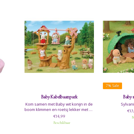
7%
Sale
Baby Kabelbaanpark
Baby s
Kom samen met Baby wit konijn in de
Sylvani
boom klimmen en roetsj lekker met de
€13
kabelbaan naar de andere kant in het
€14,99
B
leuke Sylvanian Families baby
Beschikbaar
kabelbaanpark.