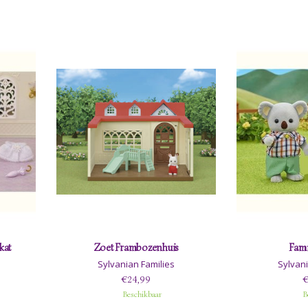
Adviesleeftijd 3+
kat
Zoet Frambozenhuis
Fami
Sylvanian Families
Sylvani
€24,99
€
Beschikbaar
B