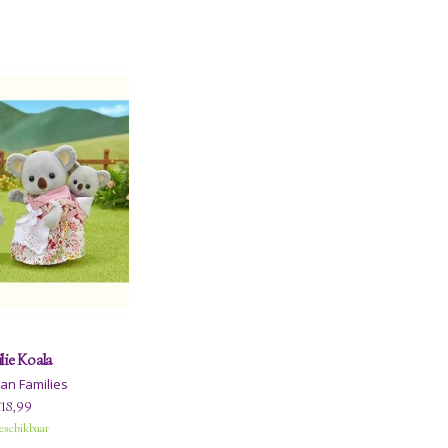
lie Koala
an Families
18,99
eschikbaar