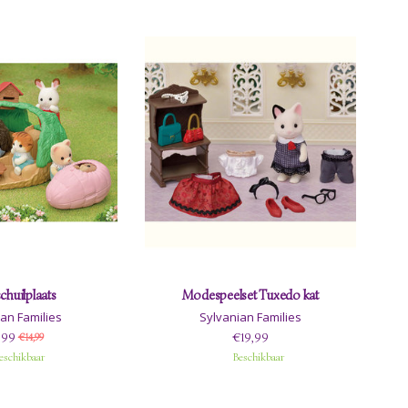
chuilplaats
Modespeelset Tuxedo kat
an Families
Sylvanian Families
,99
€19,99
€14,99
eschikbaar
Beschikbaar