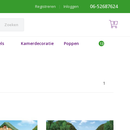
06-52687624
Registreren
|
Inloggen
0
Zoeken
ls
Kamerdecoratie
Poppen
1