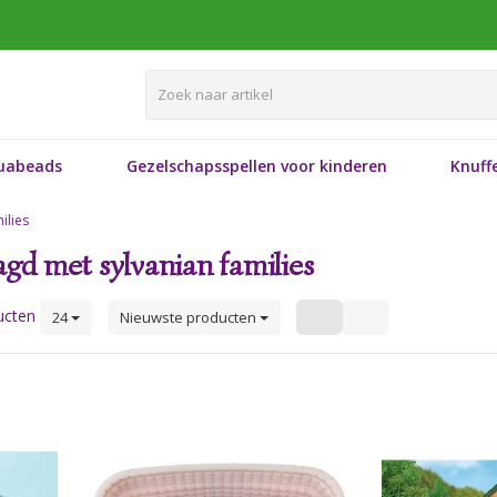
uabeads
Gezelschapsspellen voor kinderen
Knuffe
ilies
gd met sylvanian families
ucten
24
Nieuwste producten