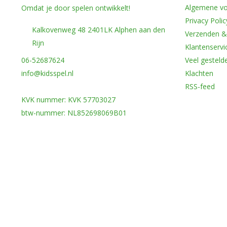
Algemene v
Omdat je door spelen ontwikkelt!
Privacy Polic
Kalkovenweg 48 2401LK Alphen aan den
Verzenden &
Rijn
Klantenservi
06-52687624
Veel gesteld
info@kidsspel.nl
Klachten
RSS-feed
KVK nummer: KVK 57703027
btw-nummer: NL852698069B01