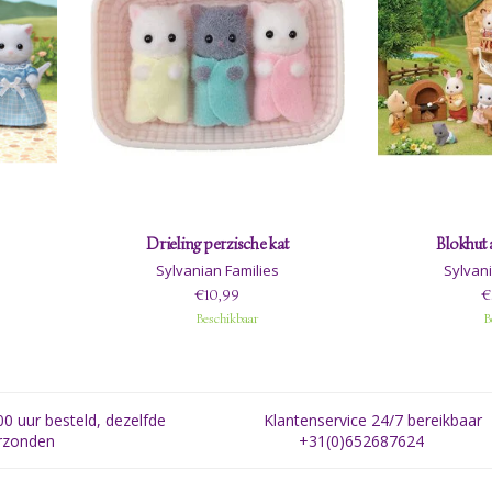
Drieling perzische kat
Blokhut 
Sylvanian Families
Sylvani
€10,99
€
Beschikbaar
B
0 uur besteld, dezelfde
Klantenservice 24/7 bereikbaar
rzonden
+31(0)652687624