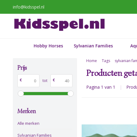
info@kidsspel.nl
Hobby Horses
Sylvanian Families
Aq
Home
Tags
sylvanian fam
Prijs
Producten geta
€
€
tot
Pagina 1 van 1
|
Prod
Merken
Alle merken
Sylvanian Families