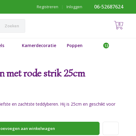
06-52687624
Registreren
|
Inloggen
0
Zoeken
ls
Kamerdecoratie
Poppen
n met rode strik 25cm
iefste en zachtste teddyberen. Hij is 25cm en geschikt voor
oevoegen aan winkelwagen