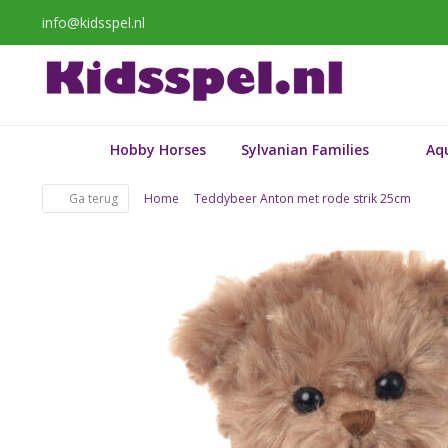
info@kidsspel.nl
Hobby Horses
Sylvanian Families
Aq
Ga terug
Home
Teddybeer Anton met rode strik 25cm