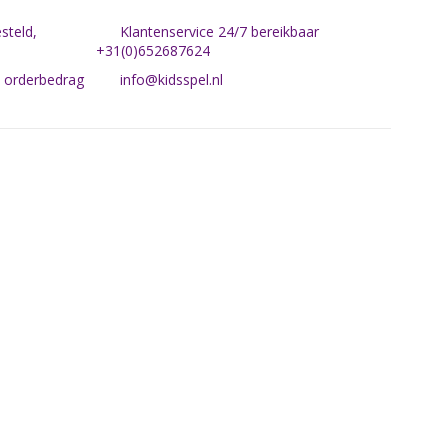
steld,
Klantenservice 24/7 bereikbaar
+31(0)652687624
n orderbedrag
info@kidsspel.nl