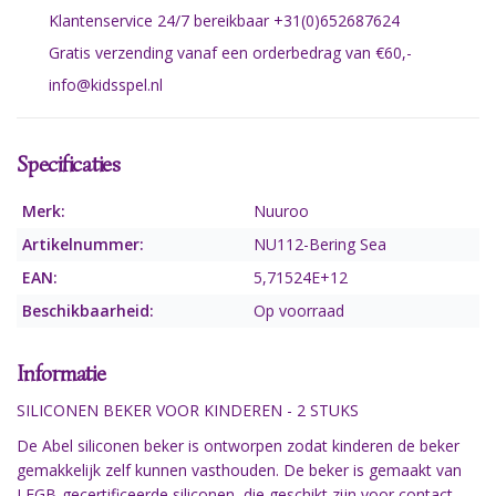
Klantenservice 24/7 bereikbaar +31(0)652687624
Gratis verzending vanaf een orderbedrag van €60,-
info@kidsspel.nl
Specificaties
Merk:
Nuuroo
Artikelnummer:
NU112-Bering Sea
EAN:
5,71524E+12
Beschikbaarheid:
Op voorraad
Informatie
SILICONEN BEKER VOOR KINDEREN - 2 STUKS
De Abel siliconen beker is ontworpen zodat kinderen de beker
gemakkelijk zelf kunnen vasthouden. De beker is gemaakt van
LFGB-gecertificeerde siliconen, die geschikt zijn voor contact