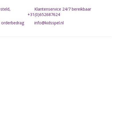
steld,
Klantenservice 24/7 bereikbaar
+31(0)652687624
n orderbedrag
info@kidsspel.nl