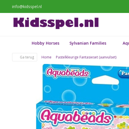
info@kidsspel.nl
Hobby Horses
Sylvanian Families
Aq
Ga terug
Home
Pastelkleurige Fantasieset (aanvulset)