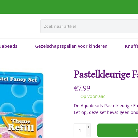
uabeads
Gezelschapsspellen voor kinderen
Knuffe
Pastelkleurige F
€
7,99
Op voorraad
De Aquabeads Pastelkleurige Fan
Let op, deze set bevat geen ond
+
T
-