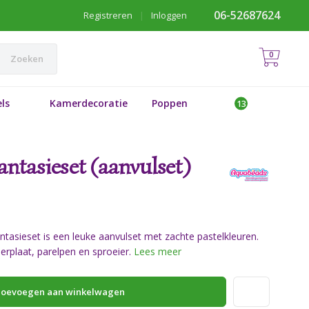
06-52687624
Registreren
|
Inloggen
0
Zoeken
ls
Kamerdecoratie
Poppen
antasieset (aanvulset)
tasieset is een leuke aanvulset met zachte pastelkleuren.
erplaat, parelpen en sproeier.
Lees meer
oevoegen aan winkelwagen