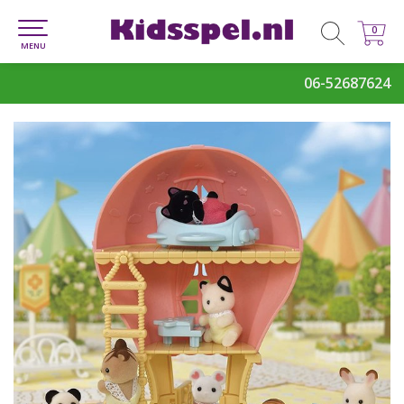
0
0
MENU
06-52687624