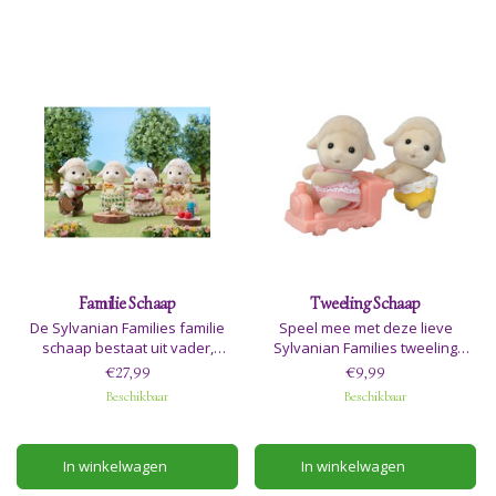
Familie Schaap
Tweeling Schaap
De Sylvanian Families familie
Speel mee met deze lieve
schaap bestaat uit vader,
Sylvanian Families tweeling
moeder, broer en zus schaap.
Schaap. Adviesleeftijd 3+
€27,99
€9,99
Adviesleeftijd 3+
Beschikbaar
Beschikbaar
In winkelwagen
In winkelwagen