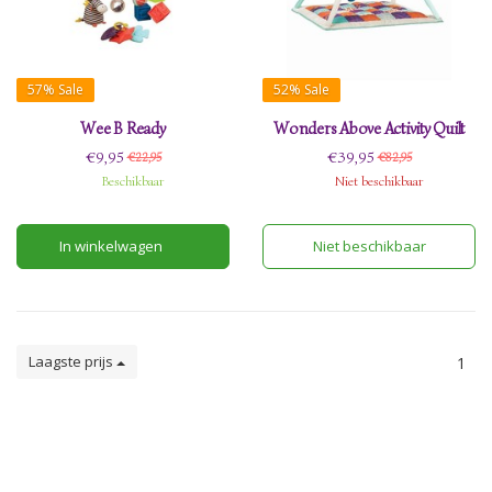
57%
Sale
52%
Sale
Wee B Ready
Wonders Above Activity Quilt
€9,95
€39,95
€22,95
€82,95
Beschikbaar
Niet beschikbaar
In winkelwagen
Niet beschikbaar
Laagste prijs
1