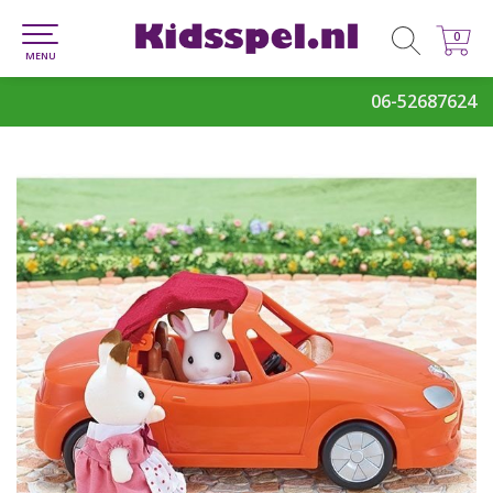
0
0
MENU
06-52687624