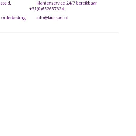
steld,
Klantenservice 24/7 bereikbaar
+31(0)652687624
n orderbedrag
info@kidsspel.nl