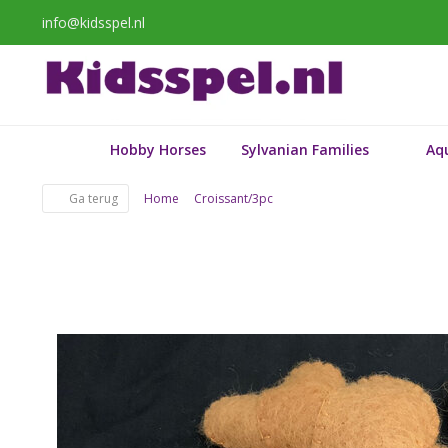
info@kidsspel.nl
Hobby Horses
Sylvanian Families
Aq
Ga terug
Home
Croissant/3pc