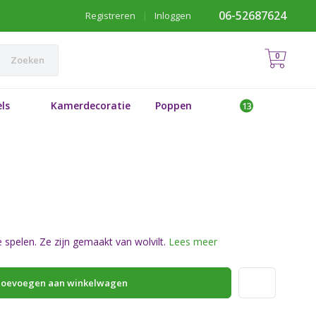
06-52687624
Registreren
|
Inloggen
0
Zoeken
ls
Kamerdecoratie
Poppen
 spelen. Ze zijn gemaakt van wolvilt.
Lees meer
oevoegen aan winkelwagen