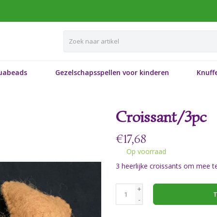
uabeads
Gezelschapsspellen voor kinderen
Knuffe
Croissant/3pc
€
17,68
Op voorraad
3 heerlijke croissants om mee te
+
T
-