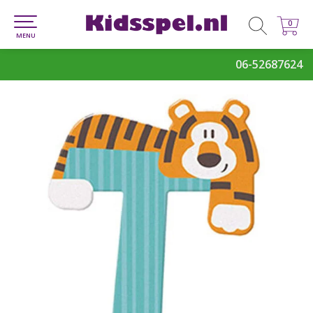
0
0
MENU
06-52687624