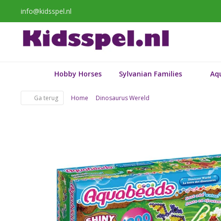
info@kidsspel.nl
Hobby Horses
Sylvanian Families
Aq
Ga terug
Home
Dinosaurus Wereld