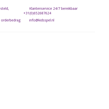
steld,
Klantenservice 24/7 bereikbaar
+31(0)652687624
n orderbedrag
info@kidsspel.nl