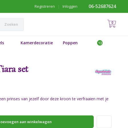
06-52687624
Registreren
|
Inloggen
0
Zoeken
ls
Kamerdecoratie
Poppen
iara set
n prinses van jezelf door deze kroon te verfraaien met je
oevoegen aan winkelwagen