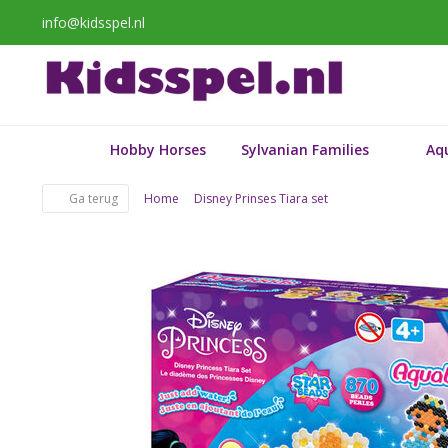
info@kidsspel.nl
Hobby Horses
Sylvanian Families
Aq
Ga terug
Home
Disney Prinses Tiara set