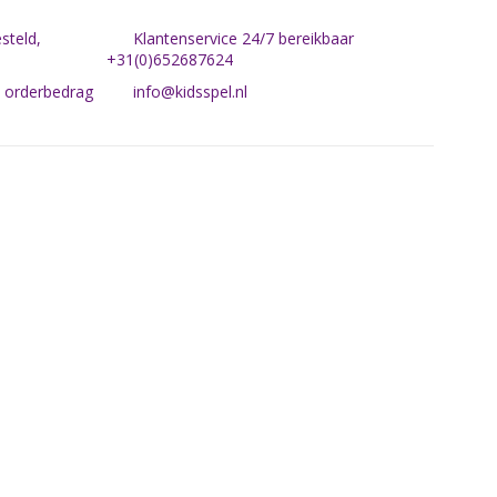
steld,
Klantenservice 24/7 bereikbaar
+31(0)652687624
n orderbedrag
info@kidsspel.nl