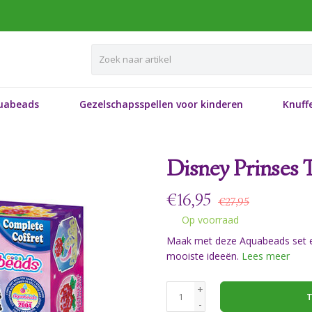
uabeads
Gezelschapsspellen voor kinderen
Knuffe
Disney Prinses T
€
16,95
€27,95
Op voorraad
Maak met deze Aquabeads set ee
mooiste ideeën.
Lees meer
+
T
-