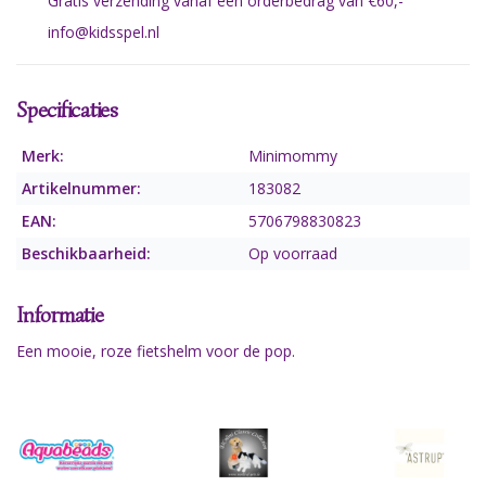
Gratis verzending vanaf een orderbedrag van €60,-
info@kidsspel.nl
Specificaties
Merk:
Minimommy
Artikelnummer:
183082
EAN:
5706798830823
Beschikbaarheid:
Op voorraad
Informatie
Een mooie, roze fietshelm voor de pop.