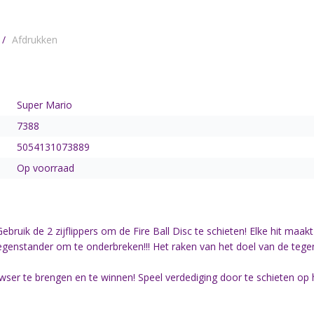
/
Afdrukken
Super Mario
7388
5054131073889
Op voorraad
ebruik de 2 zijflippers om de Fire Ball Disc te schieten! Elke hit ma
je tegenstander om te onderbreken!!! Het raken van het doel van de te
wser te brengen en te winnen! Speel verdediging door te schieten op 