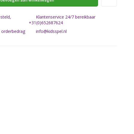
oevoegen aan winkelwagen
steld,
Klantenservice 24/7 bereikbaar
+31(0)652687624
n orderbedrag
info@kidsspel.nl