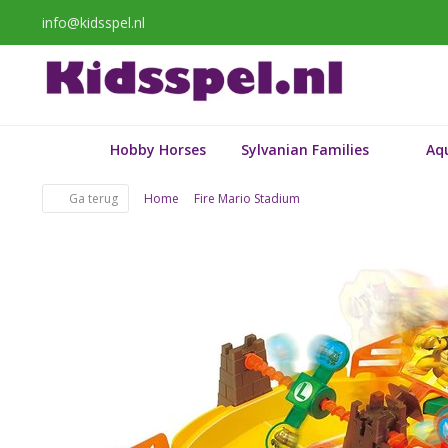
info@kidsspel.nl
Hobby Horses
Sylvanian Families
Aq
Ga terug
Home
Fire Mario Stadium