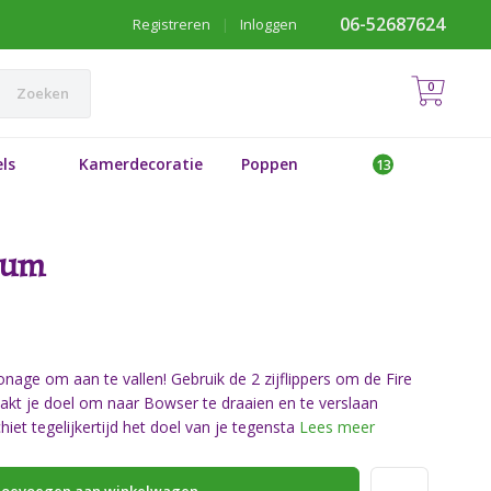
06-52687624
Registreren
|
Inloggen
0
Zoeken
ls
Kamerdecoratie
Poppen
ium
onage om aan te vallen! Gebruik de 2 zijflippers om de Fire
maakt je doel om naar Bowser te draaien en te verslaan
hiet tegelijkertijd het doel van je tegensta
Lees meer