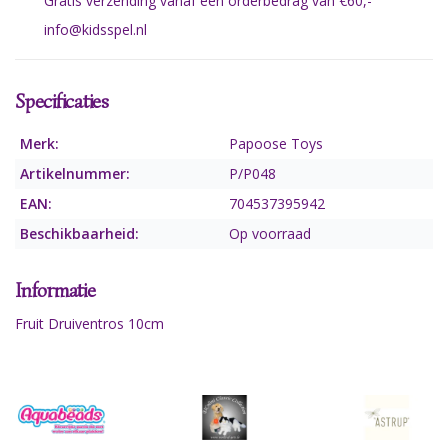
Gratis verzending vanaf een orderbedrag van €60,-
info@kidsspel.nl
Specificaties
Merk:
Papoose Toys
Artikelnummer:
P/P048
EAN:
704537395942
Beschikbaarheid:
Op voorraad
Informatie
Fruit Druiventros 10cm