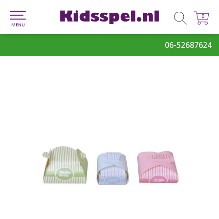
0
0
MENU
06-52687624