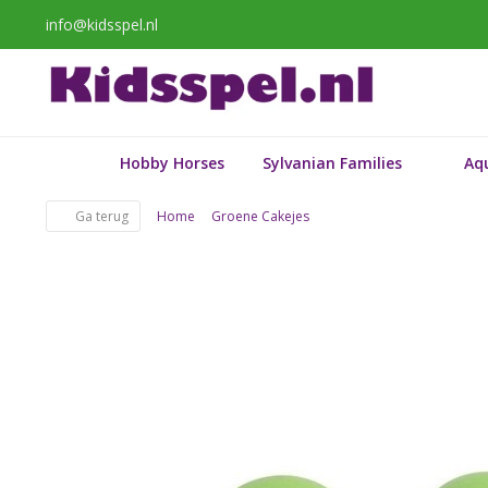
info@kidsspel.nl
Hobby Horses
Sylvanian Families
Aq
Ga terug
Home
Groene Cakejes