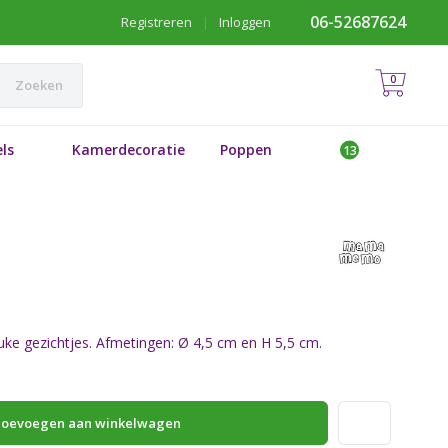
06-52687624
Registreren
|
Inloggen
0
Zoeken
ls
Kamerdecoratie
Poppen
euke gezichtjes. Afmetingen: Ø 4,5 cm en H 5,5 cm.
oevoegen aan winkelwagen