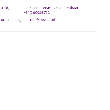
steld,
Klantenservice 24/7 bereikbaar
+31(0)652687624
n orderbedrag
info@kidsspel.nl