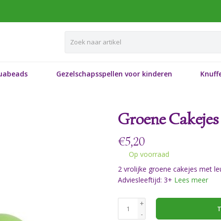
uabeads
Gezelschapsspellen voor kinderen
Knuffe
Groene Cakejes
€
5,20
Op voorraad
2 vrolijke groene cakejes met l
Adviesleeftijd: 3+
Lees meer
+
T
-