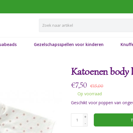
uabeads
Gezelschapsspellen voor kinderen
Knuffe
Katoenen body
€
7,50
€15,00
Op voorraad
Geschikt voor poppen van ong
+
T
-