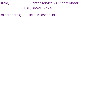
steld,
Klantenservice 24/7 bereikbaar
+31(0)652687624
n orderbedrag
info@kidsspel.nl