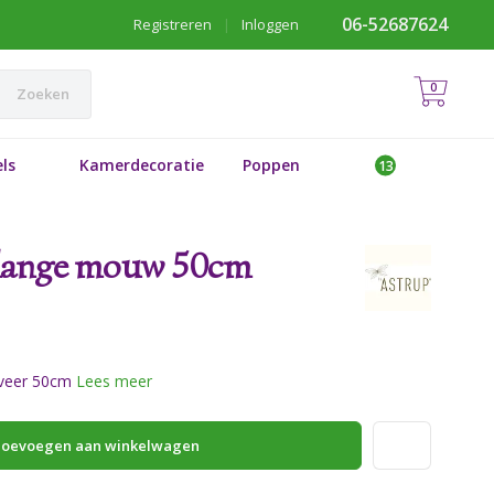
06-52687624
Registreren
|
Inloggen
0
Zoeken
ls
Kamerdecoratie
Poppen
 lange mouw 50cm
eveer 50cm
Lees meer
oevoegen aan winkelwagen