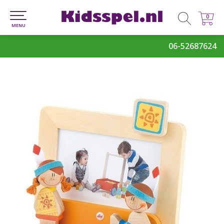
0
0
MENU
06-52687624