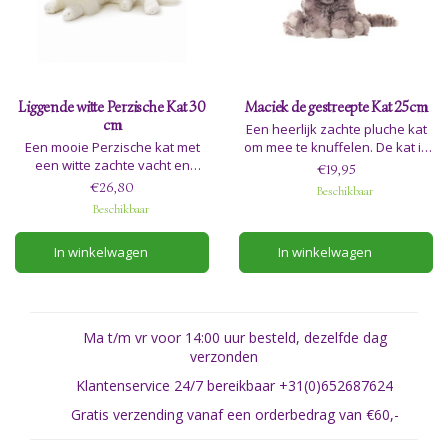
Liggende witte Perzische Kat 30
Maciek de gestreepte Kat 25cm
cm
Een heerlijk zachte pluche kat
Een mooie Perzische kat met
om mee te knuffelen. De kat is
een witte zachte vacht en
25cm en geschikt voor alle
€19,95
prachtige blauwe ogen!
leeftijden.
€26,80
Beschikbaar
Adviesleeftijd: 3+
Beschikbaar
In winkelwagen
In winkelwagen
Ma t/m vr voor 14:00 uur besteld, dezelfde dag
verzonden
Klantenservice 24/7 bereikbaar +31(0)652687624
Gratis verzending vanaf een orderbedrag van €60,-