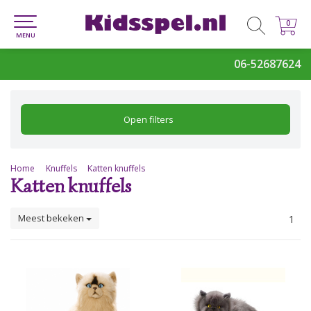
0
0
MENU
06-52687624
Open filters
Home
Knuffels
Katten knuffels
Katten knuffels
Meest bekeken
1