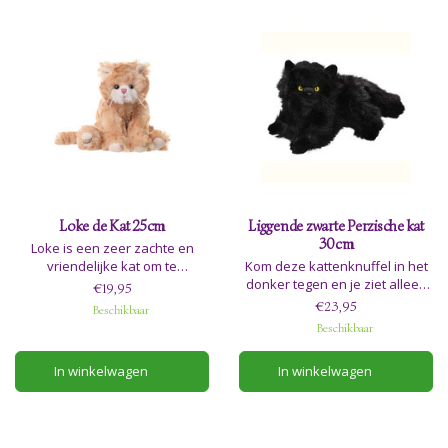
Loke de Kat 25cm
Liggende zwarte Perzische kat
30cm
Loke is een zeer zachte en
vriendelijke kat om te
Kom deze kattenknuffel in het
knuffelen. Ze is 25cm en
donker tegen en je ziet alleen
€19,95
geschikt voor de allerkleinsten.
zijn ogen. Hij brengt geluk en is
€23,95
Beschikbaar
een trouwe vriend.
Beschikbaar
Adviesleeftijd 0+
In winkelwagen
In winkelwagen