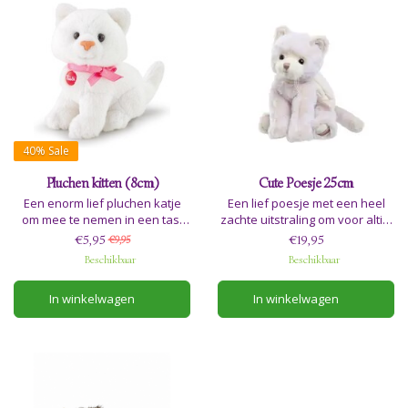
40%
Sale
Pluchen kitten (8cm)
Cute Poesje 25cm
Een enorm lief pluchen katje
Een lief poesje met een heel
om mee te nemen in een tas,
zachte uitstraling om voor altijd
aan een tas te hangen of
je maatje te zijn.
€5,95
€19,95
€9,95
gewoon om mee te knuffelen.
Beschikbaar
Beschikbaar
Adviesleeftijd 0+
In winkelwagen
In winkelwagen