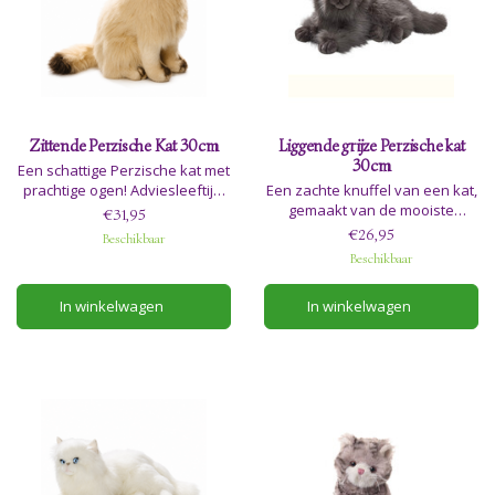
Zittende Perzische Kat 30cm
Liggende grijze Perzische kat
30cm
Een schattige Perzische kat met
prachtige ogen! Adviesleeftijd:
Een zachte knuffel van een kat,
0+
gemaakt van de mooiste
€31,95
materialen. Adviesleeftijd 0+
€26,95
Beschikbaar
Beschikbaar
In winkelwagen
In winkelwagen