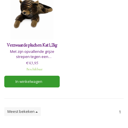
Verzwaarde pluchen Kat 1,2kg
Met zijn opvallende grijze
strepen tegen een
fluweelzachte zwarte vacht en
€43,95
levensechte, gedetailleerde
Beschikbaar
zwarte ogen is deze
verzwaarde kat ontworpen om
In winkelwagen
kinderen comfort en rust te
bieden.
Meest bekeken
1