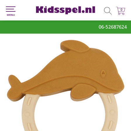
0
0
MENU
06-52687624