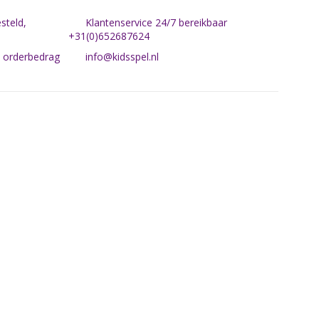
steld,
Klantenservice 24/7 bereikbaar
+31(0)652687624
n orderbedrag
info@kidsspel.nl