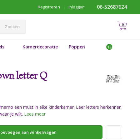
06-52687624
Registreren
|
Inloggen
0
Zoeken
ls
Kamerdecoratie
Poppen
n letter Q
emo een must in elke kinderkamer. Leer letters herkennen
aar je wilt.
Lees meer
oevoegen aan winkelwagen