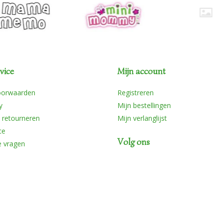
vice
Mijn account
oorwaarden
Registreren
y
Mijn bestellingen
 retourneren
Mijn verlanglijst
ce
Volg ons
e vragen