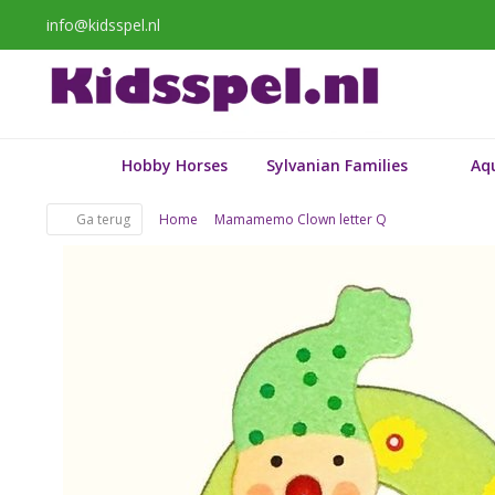
info@kidsspel.nl
Hobby Horses
Sylvanian Families
Aq
Ga terug
Home
Mamamemo Clown letter Q