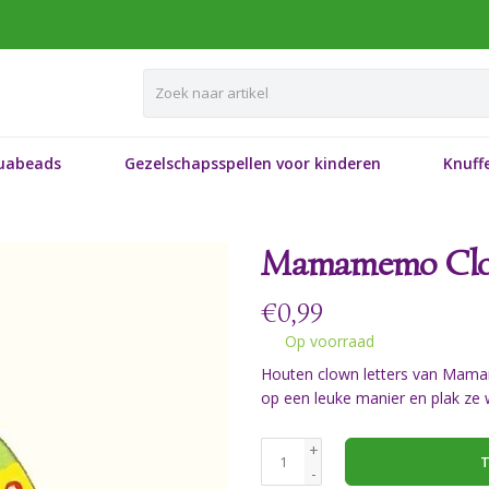
uabeads
Gezelschapsspellen voor kinderen
Knuffe
Mamamemo Clow
€
0,99
Op voorraad
Houten clown letters van Mamam
op een leuke manier en plak ze w
+
T
-