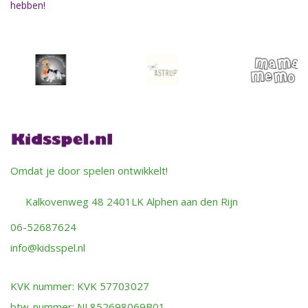
hebben!
Omdat je door spelen ontwikkelt!
Kalkovenweg 48 2401LK Alphen aan den Rijn
06-52687624
info@kidsspel.nl
KVK nummer: KVK 57703027
btw-nummer: NL852698069B01