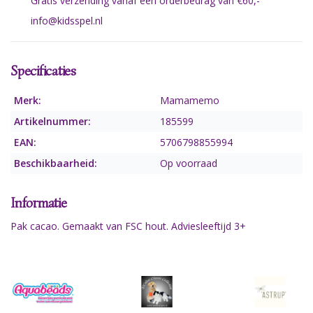
Gratis verzending vanaf een orderbedrag van €60,-
info@kidsspel.nl
Specificaties
Merk:
Mamamemo
Artikelnummer:
185599
EAN:
5706798855994
Beschikbaarheid:
Op voorraad
Informatie
Pak cacao. Gemaakt van FSC hout. Adviesleeftijd 3+