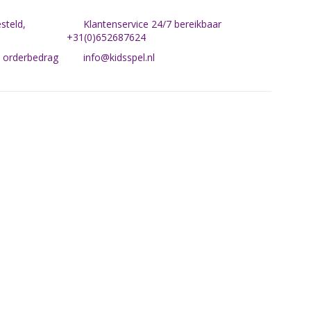
steld,
Klantenservice 24/7 bereikbaar
+31(0)652687624
n orderbedrag
info@kidsspel.nl