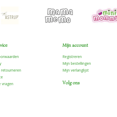
vice
Mijn account
oorwaarden
Registreren
y
Mijn bestellingen
 retourneren
Mijn verlanglijst
ce
Volg ons
e vragen