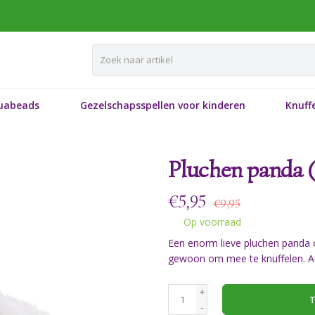
uabeads
Gezelschapsspellen voor kinderen
Knuffe
Pluchen panda 
€
5,95
€9,95
Op voorraad
Een enorm lieve pluchen panda 
gewoon om mee te knuffelen. Ad
+
T
-