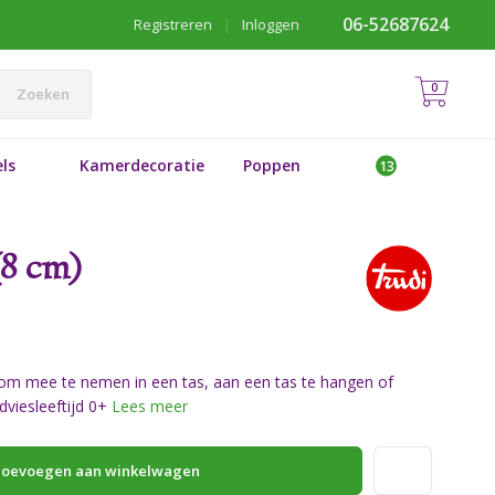
06-52687624
Registreren
|
Inloggen
0
Zoeken
ls
Kamerdecoratie
Poppen
(8 cm)
om mee te nemen in een tas, aan een tas te hangen of
viesleeftijd 0+
Lees meer
oevoegen aan winkelwagen