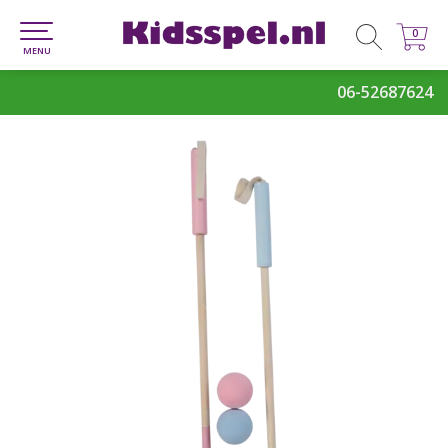
0
0
MENU
06-52687624