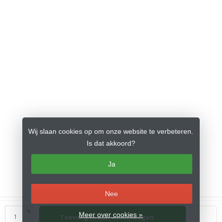
Wij slaan cookies op om onze website te verbeteren.
Is dat akkoord?
Ja
Nee
© Copyright 2026 Kidsspel
- Theme by
Frontlabel
- Powered by
+
Meer over cookies »
Toevoegen aan winkelwagen
Lightspeed
-