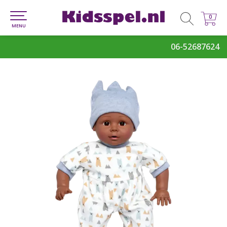
0
0
MENU
06-52687624