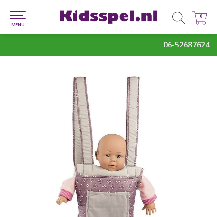
0
0
MENU
06-52687624