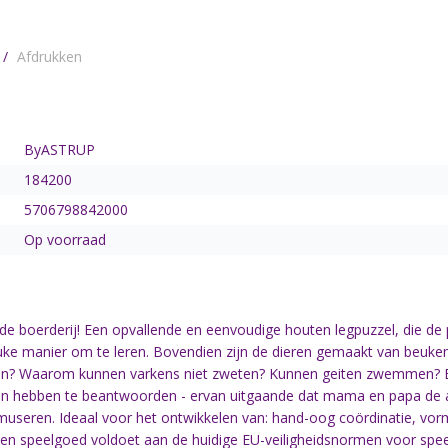
/
Afdrukken
ByASTRUP
184200
5706798842000
Op voorraad
de boerderij! Een opvallende en eenvoudige houten legpuzzel, die de 
e manier om te leren. Bovendien zijn de dieren gemaakt van beukenh
en? Waarom kunnen varkens niet zweten? Kunnen geiten zwemmen? Ee
 hen hebben te beantwoorden - ervan uitgaande dat mama en papa de
museren. Ideaal voor het ontwikkelen van: hand-oog coördinatie, vor
outen speelgoed voldoet aan de huidige EU-veiligheidsnormen voor spee