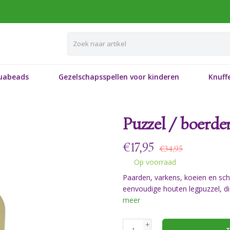
uabeads
Gezelschapsspellen voor kinderen
Knuffe
Puzzel / boerder
€
17,95
€34,95
Op voorraad
Paarden, varkens, koeien en sch
eenvoudige houten legpuzzel, di
meer
+