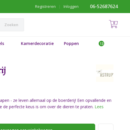
06-52687624
Registreren
|
Inloggen
0
Zoeken
ls
Kamerdecoratie
Poppen
ij
apen - ze leven allemaal op de boerderij! Een opvallende en
e de perfecte keus is om over de dieren te praten.
Lees