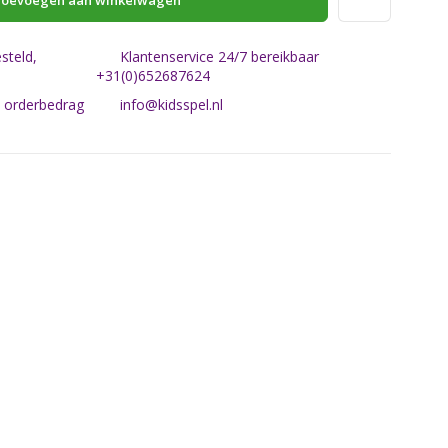
oevoegen aan winkelwagen
steld,
Klantenservice 24/7 bereikbaar
+31(0)652687624
n orderbedrag
info@kidsspel.nl