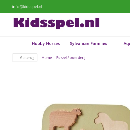
info@kidsspel.nl
Hobby Horses
Sylvanian Families
Aq
Ga terug
Home
Puzzel / boerderij