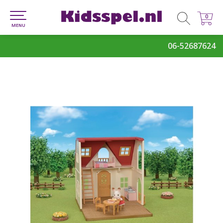
0
0
MENU
06-52687624