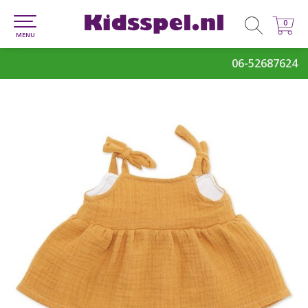
0
0
MENU
06-52687624